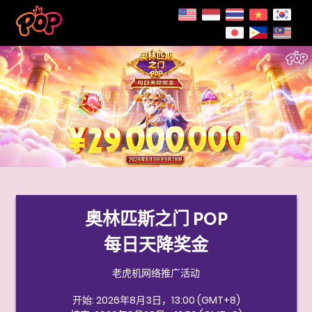
奥林匹斯之门 POP
每日天降奖金
老虎机网络推广活动
开始: 2026年8月3日，13:00 (GMT+8)