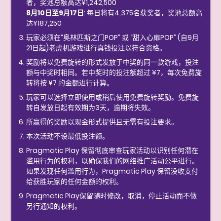
者，奖池总额高达¥1,242,500
8月10日至9月17日
: 每日将有4,375名获奖者，奖池总额高
达¥187,250
玩家必须在“奥林匹斯之门POP” 或 “甜入心扉POP” (自9月
21日起)老虎机游戏进行真钱投注以符合资格。
奖励将以免费旋转的形式发放于中奖的同一款游戏，投注
额与中奖时相同。若中奖时的投注额超过 ¥7，每次免费旋
转将按 ¥7 的金额进行计算。
玩家可以选择立即使用或稍后使用免费旋转奖励。免费旋
转自发放日起有效期为3天，逾期将失效。
所赢得的奖励以现金形式提供且无需有投注要求。
本次活动不设最低投注额。
Pragmatic Play 保留彻底审查玩家活动以识别任何潜在
滥用行为的权利，以确保我们的网络推广活动公平进行。
如果发现任何滥用行为，Pragmatic Play 保留没收支付
给获胜玩家的任何金额的权利。
Pragmatic Play保留随时修改，取消，停止活动而不做
另行通知的权利。