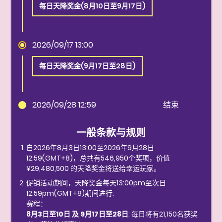
每日天降奖金(8月10日至9月17日)
2026/09/17 13:00
每日天降奖金(9月17日至28日)
2026/09/28 12:59
结束
一般条款与规则
自2026年8月3日13:00至2026年9月28日
12:59(GMT+8)，总共有546,950个奖项，价值
¥29,480,500 的天降奖金将送给幸运玩家。
促销活动期间，天降奖金每天13:00pm至次日
12:59pm(GMT+8)期间进行:
赛程：
8月3日至10日 及 9月17日至28日
: 每日将有21,150名获奖