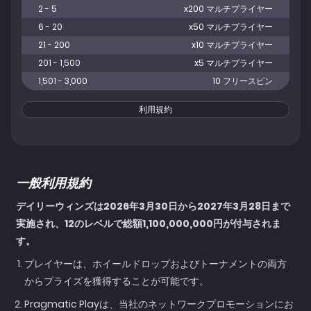
2 - 5
x200 マルチプライヤー
6 - 20
x50 マルチプライヤー
21 - 200
x10 マルチプライヤー
201 - 1,500
x5 マルチプライヤー
1,501 - 3,000
10 フリースピン
利用規約
一般利用規約
デイリーウィンズは2026年3月30日から2027年3月28日まで
実施され、12のレベルで総額1,100,000,000円が付与されま
す。
プレイヤーは、ホイールドロップおよびトーナメントの両方
からプライズを獲得することが可能です。
Pragmatic Playは、当社のネットワークプロモーションにお