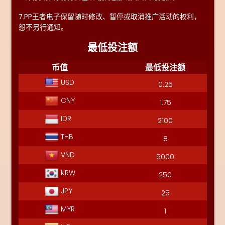
7.PP王者电子保留随时修改、暂停或取消推广活动的权利，
恕不另行通知。
最低投注额
币值
最低投注额
USD
0.25
CNY
1.75
IDR
2100
THB
8
VND
5000
KRW
250
JPY
25
MYR
1