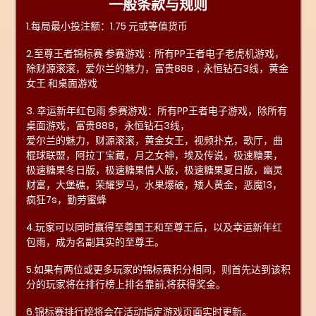
一般条款与规则
1.每局最小投注额：1.75 元或等值货币
2.至尊王者锦标赛
参赛游戏
：
所有
P
P
王者电子老虎机游戏，
除
财源滚滚，爱尔兰的魅力，富贵
8
88
，
永恒钻石
3
线，黄金
女王
和桌面游戏
3. 幸运新年红包雨 参赛游戏：所有PP王者电子游戏，除所有
桌面游戏，富贵888，永恒钻石3线，
爱尔兰的魅力，财源滚滚，黄金女王，视频扑克，歌厅，曲
棍球联盟，阿拉丁宝藏，月之女神，埃及传说，极速糖果，
极速糖果冬日版，极速糖果情人版，极速糖果夏日版，幽灵
财富，大堡礁，荣耀罗马，水果爆破，矮人黄金，恶魔13，
疯狂7s，勤劳蜜蜂
4.玩家可以同时赢得至尊国王和至尊王后，以及幸运新年红
包雨，成为名副其实的至尊王。
5.如果有两位或更多玩家的锦标赛积分相同，则首先达到该积
分的玩家将在排行榜上排名靠前,将获得奖金。
6.锦标赛排行榜将会在活动指定游戏页面实时更新。