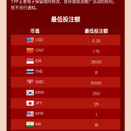
7.PP王者电子保留随时修改、暂停或取消推广活动的权利，
恕不另行通知。
最低投注额
币值
最低投注额
USD
0.25
CNY
1.75
IDR
3500
THB
8
VND
5000
KRW
250
JPY
25
MYR
1
INR
18