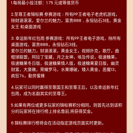
1.每局最小投注额：1.75 元或等值货币
2.至尊王者锦标赛
参赛游戏
：
所有
P
P
王者电子老虎机游戏，
除
财源滚滚，爱尔兰的魅力，富贵
8
88
，
永恒钻石
3
线，黄金
女王
和桌面游戏
3. 幸运新年红包雨 参赛游戏：所有PP王者电子游戏，除所有
桌面游戏，富贵888，永恒钻石3线，
爱尔兰的魅力，财源滚滚，黄金女王，视频扑克，歌厅，曲
棍球联盟，阿拉丁宝藏，月之女神，埃及传说，极速糖果，
极速糖果冬日版，极速糖果情人版，极速糖果夏日版，幽灵
财富，大堡礁，荣耀罗马，水果爆破，矮人黄金，恶魔13，
疯狂7s，勤劳蜜蜂
4.玩家可以同时赢得至尊国王和至尊王后，以及幸运新年红
包雨，成为名副其实的至尊王。
5.如果有两位或更多玩家的锦标赛积分相同，则首先达到该积
分的玩家将在排行榜上排名靠前,将获得奖金。
6.锦标赛排行榜将会在活动指定游戏页面实时更新。