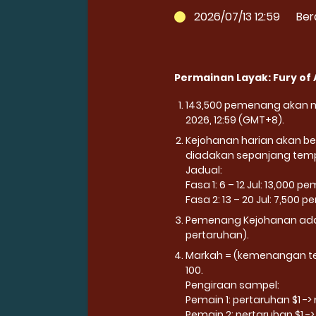
2026/07/13 12:59
Ber
Permainan Layak: Fury of
143,500 pemenang akan mem
2026, 12:59 (GMT+8).
Kejohanan harian akan ber
diadakan sepanjang temp
Jadual:
Fasa 1: 6 – 12 Jul: 13,00
Fasa 2: 13 – 20 Jul: 7,50
Pemenang Kejohanan adal
pertaruhan).​
Markah = (kemenangan te
100​.​
Pengiraan sampel:
Pemain 1: pertaruhan $1 -> 
Pemain 2: pertaruhan $1 -> 