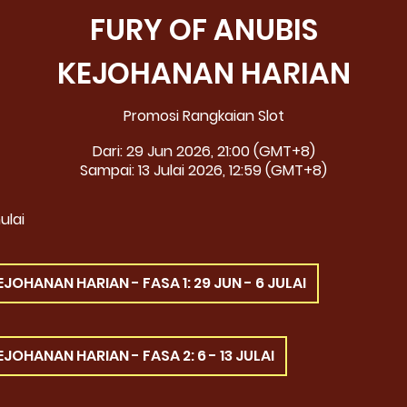
FURY OF ANUBIS
KEJOHANAN HARIAN
Promosi Rangkaian Slot
Dari: 29 Jun 2026, 21:00 (GMT+8)
Sampai: 13 Julai 2026, 12:59 (GMT+8)
ulai
EJOHANAN HARIAN - FASA 1: 29 JUN - 6 JULAI
EJOHANAN HARIAN - FASA 2: 6 - 13 JULAI