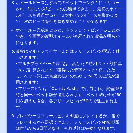
ホイールピースはすべてのベットでランダムにトリガー
され、1回につき1ピースのみ獲得できます。最初のホイー
ルピースを獲得すると、3つすべてのピースを集めるま
で、次のピースを引き続き集めることができます。
ホイールを完成させると、タップしてスピンすることが
でき、全画面の縦型ホイールが表示されて賞品が明らか
になります。
賞金はマルチプライヤーまたはフリースピンの形式で付
与されます。
• マルチプライヤーの賞品は、あなたの勝利ベット額に基
づいて計算されます（獲得した倍率 × ベット額。ただ
し、ベット額には賞金支払いのために 150円 の上限が適
用されます）
• フリースピンは「Candy Rush」で付与され、賞品獲得
時と同一のベット額が適用されます。ベット賭け金が150
円を超えた場合、各フリースピンは150円で進呈されま
す。
プレイヤーはフリースピンを即座にプレイするか、後で
プレイするかを選択できます。フリースピンの有効期限
は付与から3日間となり、それ以降は失効となります。