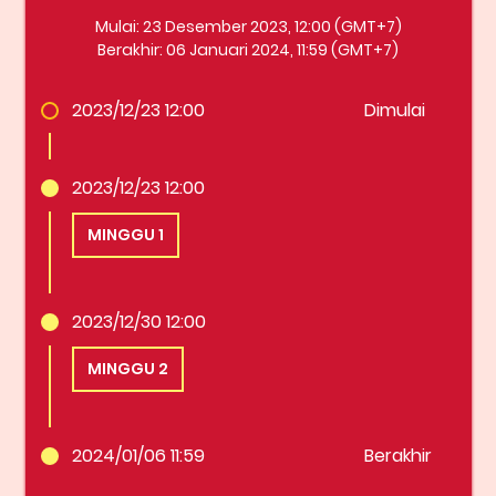
Mulai: 23 Desember 2023, 12:00 (GMT+7)
Berakhir: 06 Januari 2024, 11:59 (GMT+7)
2023/12/23 12:00
Dimulai
2023/12/23 12:00
MINGGU 1
2023/12/30 12:00
MINGGU 2
2024/01/06 11:59
Berakhir