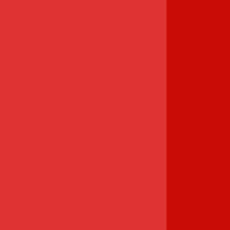
menang beruntung!