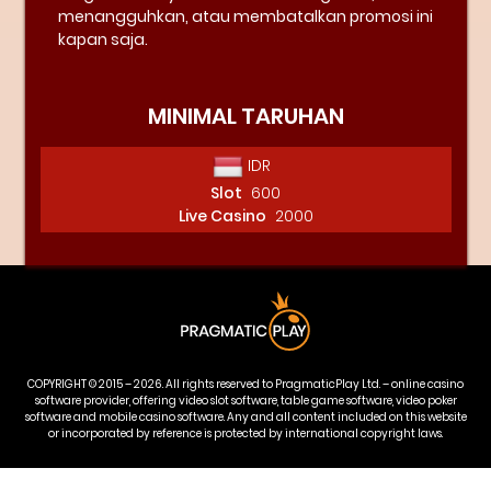
menangguhkan, atau membatalkan promosi ini
kapan saja.
MINIMAL TARUHAN
IDR
Slot
600
Live Casino
2000
COPYRIGHT © 2015 – 2026. All rights reserved to PragmaticPlay Ltd. – online casino
software provider, offering video slot software, table game software, video poker
software and mobile casino software. Any and all content included on this website
or incorporated by reference is protected by international copyright laws.